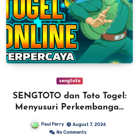
sengtoto
SENGTOTO dan Toto Togel:
Menyusuri Perkembangan
Permainan Angka di Era
Paul Perry
August 7, 2026
Digital
No Comments