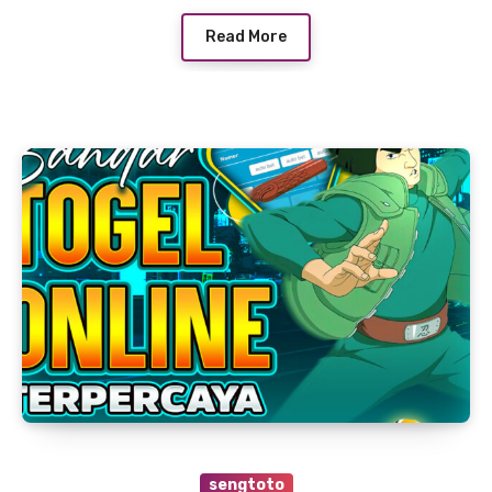
Read More
sengtoto