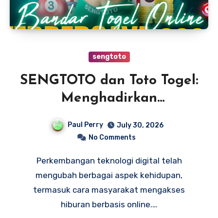
sengtoto
SENGTOTO dan Toto Togel:
Menghadirkan
Pengalaman Digital
Paul Perry
July 30, 2026
Modern dengan Akses
No Comments
Cepat dan Layanan
Perkembangan teknologi digital telah
Lengkap
mengubah berbagai aspek kehidupan,
termasuk cara masyarakat mengakses
hiburan berbasis online.…