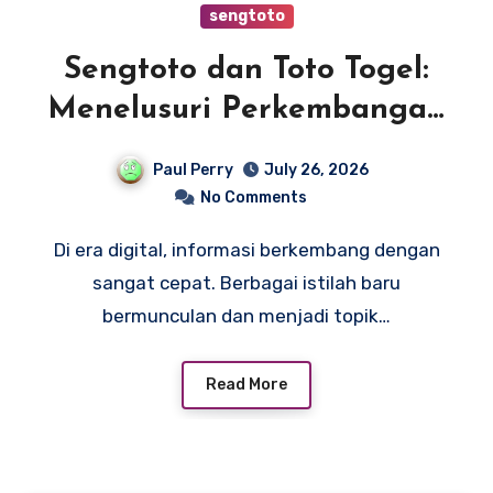
sengtoto
Sengtoto dan Toto Togel:
Menelusuri Perkembangan
Istilah yang Ramai
Paul Perry
July 26, 2026
Dibahas di Dunia Digital
No Comments
Di era digital, informasi berkembang dengan
sangat cepat. Berbagai istilah baru
bermunculan dan menjadi topik…
Read More