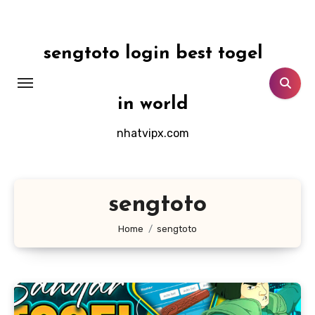
Skip
to
content
sengtoto login best togel
in world
nhatvipx.com
sengtoto
Home
sengtoto