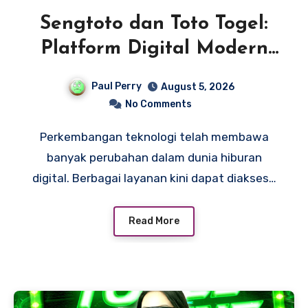
Sengtoto dan Toto Togel:
Platform Digital Modern
dengan Akses Cepat dan
Paul Perry
August 5, 2026
Fitur Lengkap
No Comments
Perkembangan teknologi telah membawa
banyak perubahan dalam dunia hiburan
digital. Berbagai layanan kini dapat diakses…
Read More