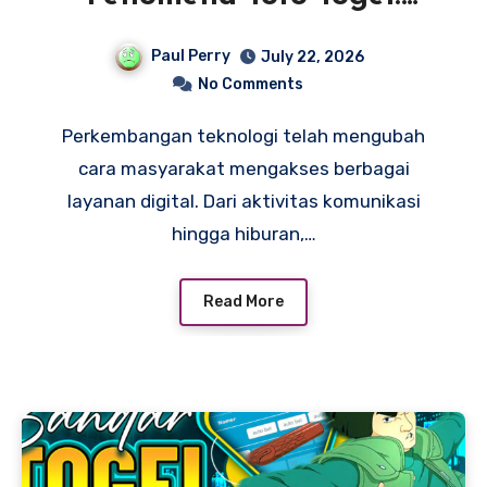
Mengenal SENGTOTO
Paul Perry
July 22, 2026
dalam Perkembangan
No Comments
Platform Online
Perkembangan teknologi telah mengubah
cara masyarakat mengakses berbagai
layanan digital. Dari aktivitas komunikasi
hingga hiburan,…
Read More