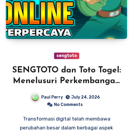
sengtoto
SENGTOTO dan Toto Togel:
Menelusuri Perkembangan
Platform Digital di Era
Paul Perry
July 24, 2026
Teknologi Modern
No Comments
Transformasi digital telah membawa
perubahan besar dalam berbagai aspek