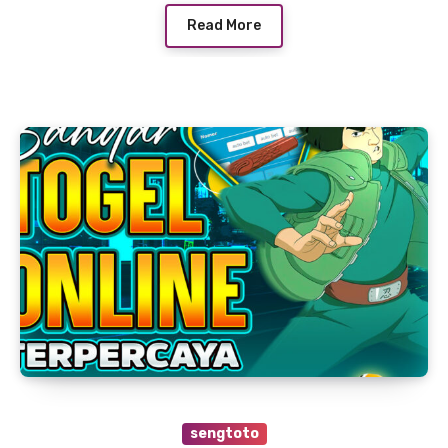
Read More
sengtoto