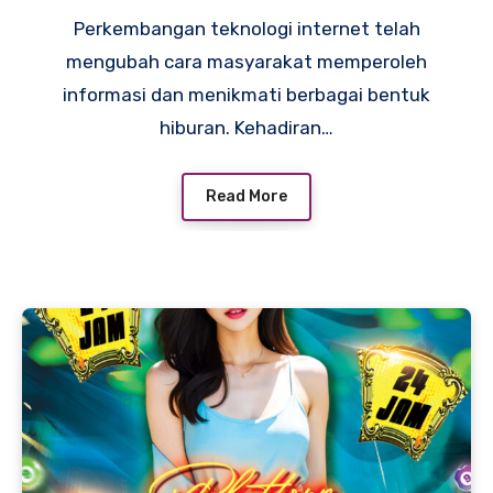
Perkembangan teknologi internet telah
mengubah cara masyarakat memperoleh
informasi dan menikmati berbagai bentuk
hiburan. Kehadiran…
Read More