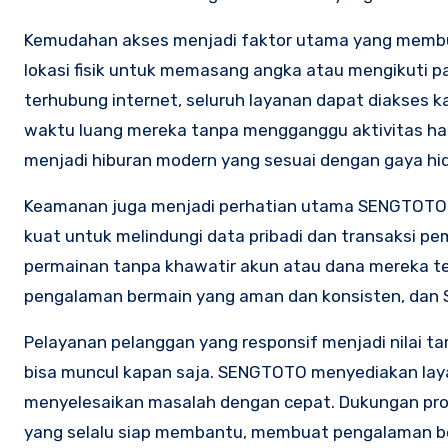
Kemudahan akses menjadi faktor utama yang membuat
lokasi fisik untuk memasang angka atau mengikuti p
terhubung internet, seluruh layanan dapat diakses k
waktu luang mereka tanpa mengganggu aktivitas haria
menjadi hiburan modern yang sesuai dengan gaya hidu
Keamanan juga menjadi perhatian utama SENGTOTO.
kuat untuk melindungi data pribadi dan transaksi p
permainan tanpa khawatir akun atau dana mereka t
pengalaman bermain yang aman dan konsisten, dan 
Pelayanan pelanggan yang responsif menjadi nilai ta
bisa muncul kapan saja. SENGTOTO menyediakan lay
menyelesaikan masalah dengan cepat. Dukungan prof
yang selalu siap membantu, membuat pengalaman be