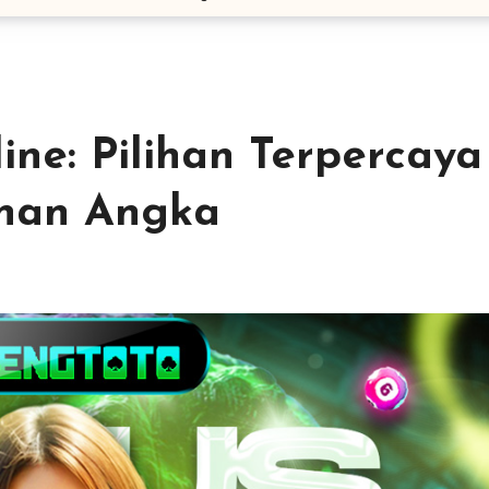
e: Pilihan Terpercaya
inan Angka