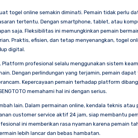
 togel online semakin diminati. Pemain tidak perlu da
asaran tertentu. Dengan smartphone, tablet, atau komp
apan saja. Fleksibilitas ini memungkinkan pemain bermai
n. Praktis, efisien, dan tetap menyenangkan, togel onli
p digital.
 Platform profesional selalu menggunakan sistem kea
emain. Dengan perlindungan yang terjamin, pemain dapat
erancam. Kepercayaan pemain terhadap platform dibang
SENGTOTO memahami hal ini dengan serius.
mbah lain. Dalam permainan online, kendala teknis atau
anan customer service aktif 24 jam, siap membantu pe
esional ini memberikan rasa nyaman karena pemain ta
rmain lebih lancar dan bebas hambatan.