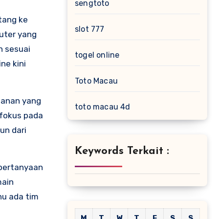
sengtoto
tang ke
slot 777
uter yang
n sesuai
togel online
ne kini
Toto Macau
manan yang
toto macau 4d
 fokus pada
un dari
Keywords Terkait :
 pertanyaan
main
hu ada tim
M
T
W
T
F
S
S