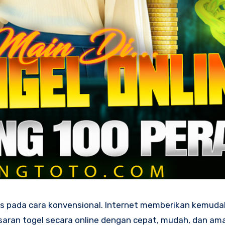
rbatas pada cara konvensional. Internet memberikan kemud
aran togel secara online dengan cepat, mudah, dan am