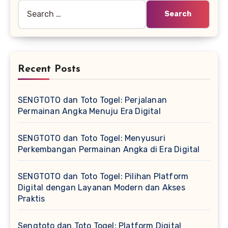
Search
for:
Recent Posts
SENGTOTO dan Toto Togel: Perjalanan
Permainan Angka Menuju Era Digital
SENGTOTO dan Toto Togel: Menyusuri
Perkembangan Permainan Angka di Era Digital
SENGTOTO dan Toto Togel: Pilihan Platform
Digital dengan Layanan Modern dan Akses
Praktis
Sengtoto dan Toto Togel: Platform Digital