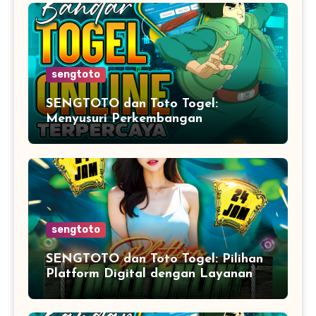
sengtoto
SENGTOTO dan Toto Togel:
Menyusuri Perkembangan
Permainan Angka di Era Digital
sengtoto
SENGTOTO dan Toto Togel: Pilihan
Platform Digital dengan Layanan
Modern dan Akses Praktis