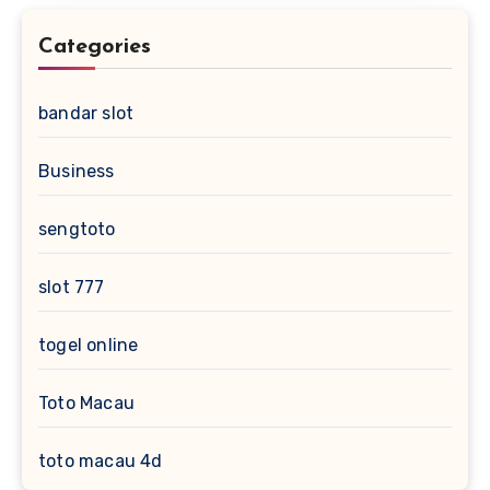
Categories
bandar slot
Business
sengtoto
slot 777
togel online
Toto Macau
toto macau 4d