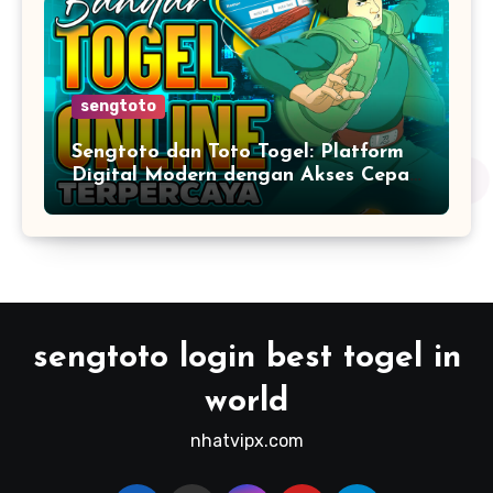
sengtoto
Sengtoto dan Toto Togel: Platform
Digital Modern dengan Akses Cepat
dan Fitur Lengkap
sengtoto login best togel in
world
nhatvipx.com