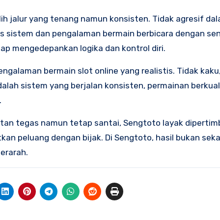
lih jalur yang tenang namun konsisten. Tidak agresif da
as sistem dan pengalaman bermain berbicara dengan sen
tap mengedepankan logika dan kontrol diri.
alaman bermain slot online yang realistis. Tidak kaku,
dalah sistem yang berjalan konsisten, permainan berkual
.
tan tegas namun tetap santai, Sengtoto layak diperti
tkan peluang dengan bijak. Di Sengtoto, hasil bukan seka
terarah.