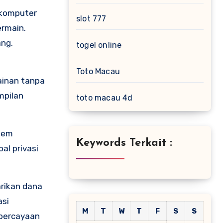
i komputer
slot 777
ermain.
ang.
togel online
Toto Macau
ainan tanpa
mpilan
toto macau 4d
stem
Keywords Terkait :
al privasi
arikan dana
asi
M
T
W
T
F
S
S
epercayaan