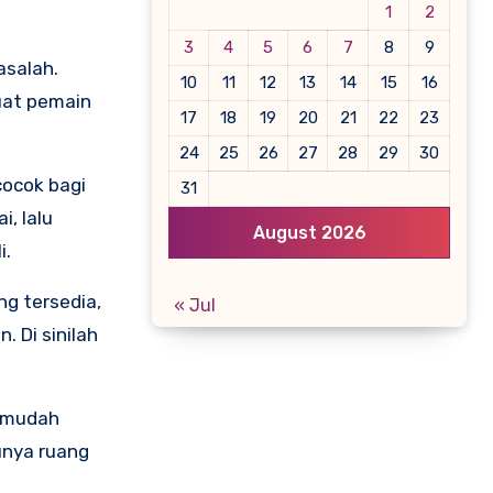
1
2
3
4
5
6
7
8
9
asalah.
10
11
12
13
14
15
16
uat pemain
17
18
19
20
21
22
23
24
25
26
27
28
29
30
cocok bagi
31
, lalu
August 2026
i.
ng tersedia,
« Jul
 Di sinilah
n mudah
unya ruang