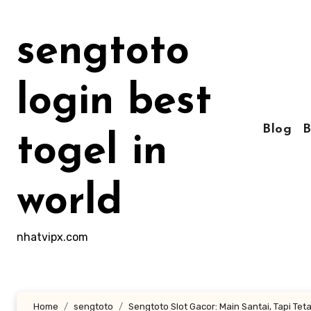
Skip
to
sengtoto
content
login best
Blog
B
togel in
world
nhatvipx.com
Home
sengtoto
Sengtoto Slot Gacor: Main Santai, Tapi Te