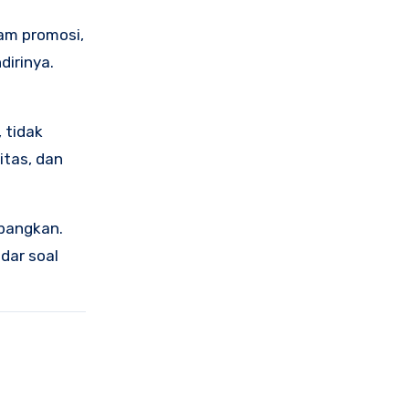
lam promosi,
dirinya.
 tidak
itas, dan
mbangkan.
dar soal