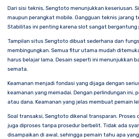
Dari sisi teknis, Sengtoto menunjukkan keseriusan. S
maupun perangkat mobile. Gangguan teknis jarang te
Stabilitas ini penting karena slot sangat bergantun
Tampilan situs Sengtoto dibuat sederhana dan fungs
membingungkan. Semua fitur utama mudah ditemukan
harus belajar lama. Desain seperti ini menunjukkan
semata.
Keamanan menjadi fondasi yang dijaga dengan serius
keamanan yang memadai. Dengan perlindungan ini, pe
atau dana. Keamanan yang jelas membuat pemain leb
Soal transaksi, Sengtoto dikenal transparan. Proses 
juga diproses tanpa prosedur berbelit. Tidak ada sy
disampaikan di awal, sehingga pemain tahu apa yan