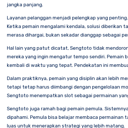
jangka panjang.
Layanan pelanggan menjadi pelengkap yang penting. 
Ketika pemain mengalami kendala, solusi diberikan t
merasa dihargai, bukan sekadar dianggap sebagai pe
Hal lain yang patut dicatat, Sengtoto tidak mendoron
mereka yang ingin mengatur tempo sendiri. Pemain bis
kembali di waktu yang tepat. Pendekatan ini membua
Dalam praktiknya, pemain yang disiplin akan lebih m
tetapi tetap harus diimbangi dengan pengelolaan mo
Sengtoto menempatkan slot sebagai permainan yan
Sengtoto juga ramah bagi pemain pemula. Sistemnya t
dipahami. Pemula bisa belajar membaca permainan 
luas untuk menerapkan strategi yang lebih matang.