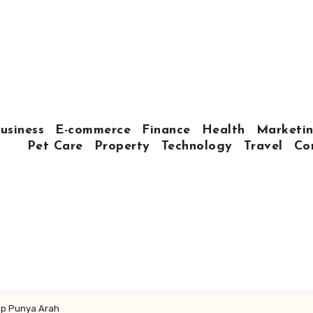
usiness
E-commerce
Finance
Health
Marketi
Pet Care
Property
Technology
Travel
Co
tap Punya Arah