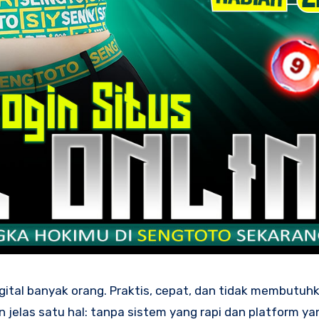
igital banyak orang. Praktis, cepat, dan tidak membutuh
jelas satu hal: tanpa sistem yang rapi dan platform ya