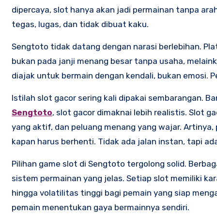
dipercaya, slot hanya akan jadi permainan tanpa arah.
tegas, lugas, dan tidak dibuat kaku.
Sengtoto tidak datang dengan narasi berlebihan. Pl
bukan pada janji menang besar tanpa usaha, melain
diajak untuk bermain dengan kendali, bukan emosi. 
Istilah slot gacor sering kali dipakai sembarangan
Sengtoto
, slot gacor dimaknai lebih realistis. Slo
yang aktif, dan peluang menang yang wajar. Artinya
kapan harus berhenti. Tidak ada jalan instan, tapi a
Pilihan game slot di Sengtoto tergolong solid. Berbag
sistem permainan yang jelas. Setiap slot memiliki kar
hingga volatilitas tinggi bagi pemain yang siap menga
pemain menentukan gaya bermainnya sendiri.