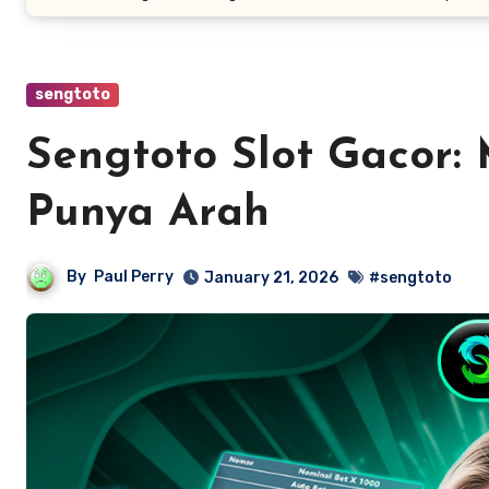
sengtoto
Sengtoto Slot Gacor: 
Punya Arah
By
Paul Perry
January 21, 2026
#sengtoto