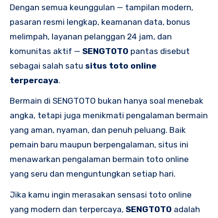
Dengan semua keunggulan — tampilan modern,
pasaran resmi lengkap, keamanan data, bonus
melimpah, layanan pelanggan 24 jam, dan
komunitas aktif —
SENGTOTO
pantas disebut
sebagai salah satu
situs toto online
terpercaya
.
Bermain di SENGTOTO bukan hanya soal menebak
angka, tetapi juga menikmati pengalaman bermain
yang aman, nyaman, dan penuh peluang. Baik
pemain baru maupun berpengalaman, situs ini
menawarkan pengalaman bermain toto online
yang seru dan menguntungkan setiap hari.
Jika kamu ingin merasakan sensasi toto online
yang modern dan terpercaya,
SENGTOTO
adalah