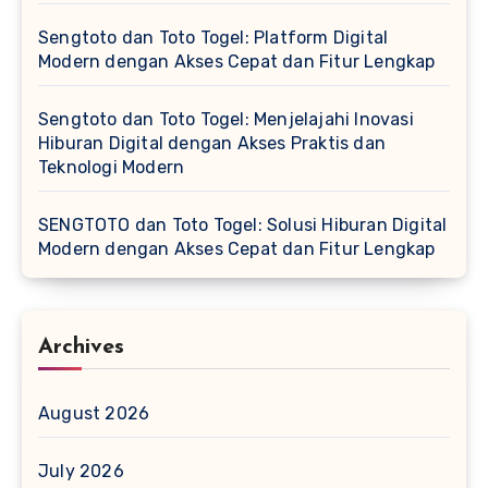
Sengtoto dan Toto Togel: Platform Digital
Modern dengan Akses Cepat dan Fitur Lengkap
Sengtoto dan Toto Togel: Menjelajahi Inovasi
Hiburan Digital dengan Akses Praktis dan
Teknologi Modern
SENGTOTO dan Toto Togel: Solusi Hiburan Digital
Modern dengan Akses Cepat dan Fitur Lengkap
Archives
August 2026
July 2026