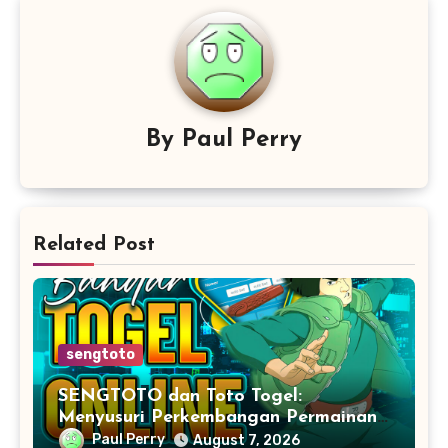
By
Paul Perry
Related Post
sengtoto
SENGTOTO dan Toto Togel:
Menyusuri Perkembangan Permainan
Angka di Era Digital
Paul Perry
August 7, 2026