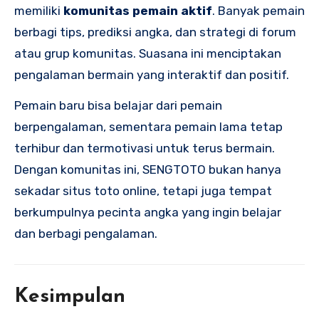
memiliki
komunitas pemain aktif
. Banyak pemain
berbagi tips, prediksi angka, dan strategi di forum
atau grup komunitas. Suasana ini menciptakan
pengalaman bermain yang interaktif dan positif.
Pemain baru bisa belajar dari pemain
berpengalaman, sementara pemain lama tetap
terhibur dan termotivasi untuk terus bermain.
Dengan komunitas ini, SENGTOTO bukan hanya
sekadar situs toto online, tetapi juga tempat
berkumpulnya pecinta angka yang ingin belajar
dan berbagi pengalaman.
Kesimpulan