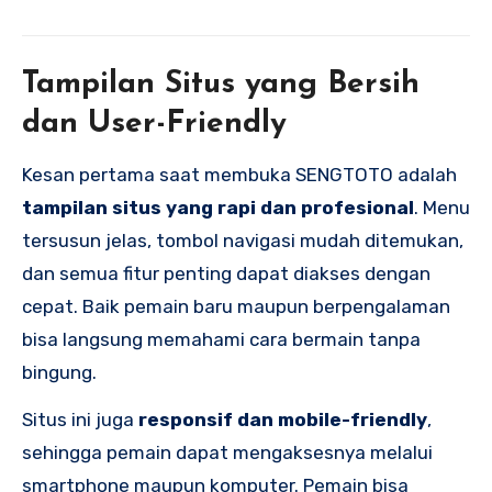
Tampilan Situs yang Bersih
dan User-Friendly
Kesan pertama saat membuka SENGTOTO adalah
tampilan situs yang rapi dan profesional
. Menu
tersusun jelas, tombol navigasi mudah ditemukan,
dan semua fitur penting dapat diakses dengan
cepat. Baik pemain baru maupun berpengalaman
bisa langsung memahami cara bermain tanpa
bingung.
Situs ini juga
responsif dan mobile-friendly
,
sehingga pemain dapat mengaksesnya melalui
smartphone maupun komputer. Pemain bisa