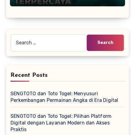
Search
for:
Recent Posts
SENGTOTO dan Toto Togel: Menyusuri
Perkembangan Permainan Angka di Era Digital
SENGTOTO dan Toto Togel: Pilihan Platform
Digital dengan Layanan Modern dan Akses
Praktis