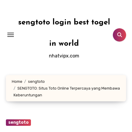
Skip
to
content
sengtoto login best togel
in world
nhatvipx.com
Home
sengtoto
SENGTOTO: Situs Toto Online Terpercaya yang Membawa
Keberuntungan
sengtoto