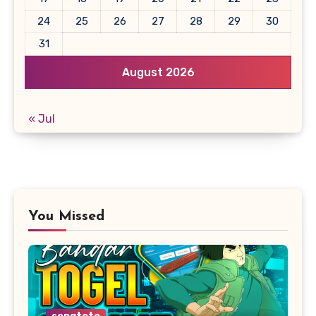
24
25
26
27
28
29
30
31
August 2026
« Jul
You Missed