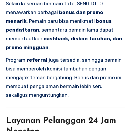
Selain keseruan bermain toto, SENGTOTO
menawarkan berbagai
bonus dan promo
menarik
. Pemain baru bisa menikmati
bonus
pendaftaran
, sementara pemain lama dapat
memanfaatkan
cashback, diskon taruhan, dan
promo mingguan
.
Program
referral
juga tersedia, sehingga pemain
bisa memperoleh komisi tambahan dengan
mengajak teman bergabung. Bonus dan promo ini
membuat pengalaman bermain lebih seru
sekaligus menguntungkan.
Layanan Pelanggan 24 Jam