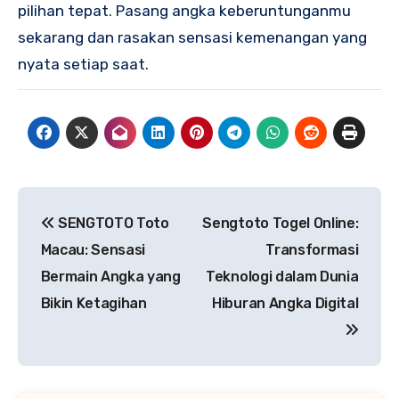
pilihan tepat. Pasang angka keberuntunganmu
sekarang dan rasakan sensasi kemenangan yang
nyata setiap saat.
Post
SENGTOTO Toto
Sengtoto Togel Online:
navigation
Macau: Sensasi
Transformasi
Bermain Angka yang
Teknologi dalam Dunia
Bikin Ketagihan
Hiburan Angka Digital