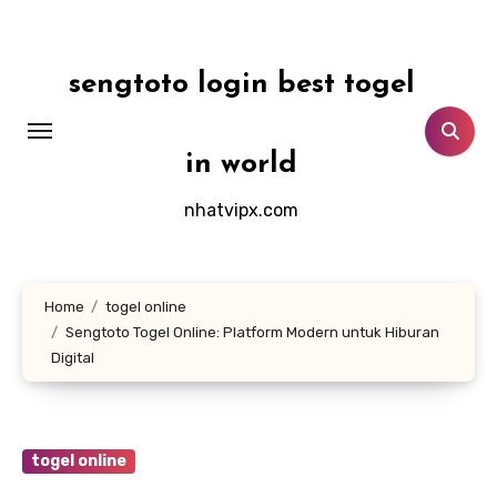
Skip
to
content
sengtoto login best togel
in world
nhatvipx.com
Home
togel online
Sengtoto Togel Online: Platform Modern untuk Hiburan
Digital
togel online