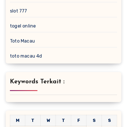
slot 777
togel online
Toto Macau
toto macau 4d
Keywords Terkait :
M
T
W
T
F
S
S