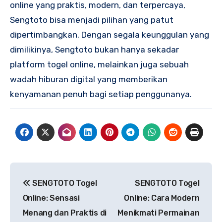
online yang praktis, modern, dan terpercaya,
Sengtoto bisa menjadi pilihan yang patut
dipertimbangkan. Dengan segala keunggulan yang
dimilikinya, Sengtoto bukan hanya sekadar
platform togel online, melainkan juga sebuah
wadah hiburan digital yang memberikan
kenyamanan penuh bagi setiap penggunanya.
Post
SENGTOTO Togel
SENGTOTO Togel
navigation
Online: Sensasi
Online: Cara Modern
Menang dan Praktis di
Menikmati Permainan