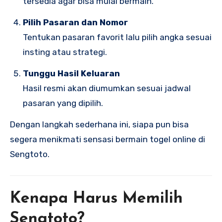
tersedia agar bisa mulai bermain.
Pilih Pasaran dan Nomor
Tentukan pasaran favorit lalu pilih angka sesuai
insting atau strategi.
Tunggu Hasil Keluaran
Hasil resmi akan diumumkan sesuai jadwal
pasaran yang dipilih.
Dengan langkah sederhana ini, siapa pun bisa
segera menikmati sensasi bermain togel online di
Sengtoto.
Kenapa Harus Memilih
Sengtoto?