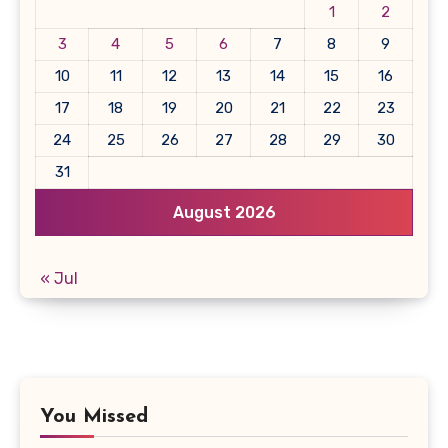
1
2
3
4
5
6
7
8
9
10
11
12
13
14
15
16
17
18
19
20
21
22
23
24
25
26
27
28
29
30
31
August 2026
« Jul
You Missed