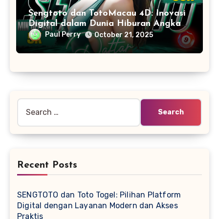
Sengtoto dan TotoMacau 4D: Inovasi
Digital dalam Dunia Hiburan Angka
Modern
Paul Perry
October 21, 2025
Search
for:
Recent Posts
SENGTOTO dan Toto Togel: Pilihan Platform
Digital dengan Layanan Modern dan Akses
Praktis