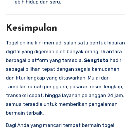
lebih hidup dan seru.
Kesimpulan
Togel online kini menjadi salah satu bentuk hiburan
digital yang digemari oleh banyak orang. Di antara
berbagai platform yang tersedia,
Sengtoto
hadir
sebagai pilihan tepat dengan segala kemudahan
dan fitur lengkap yang ditawarkan. Mulai dari
tampilan ramah pengguna, pasaran resmi lengkap,
transaksi cepat, hingga layanan pelanggan 24 jam,
semua tersedia untuk memberikan pengalaman
bermain terbaik.
Bagi Anda yang mencari tempat bermain togel