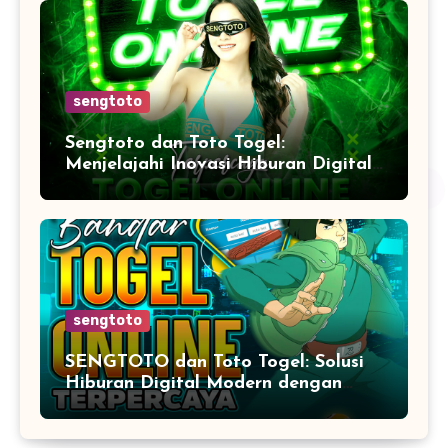
sengtoto
Sengtoto dan Toto Togel:
Menjelajahi Inovasi Hiburan Digital
dengan Akses Praktis dan Teknologi
Modern
sengtoto
SENGTOTO dan Toto Togel: Solusi
Hiburan Digital Modern dengan
Akses Cepat dan Fitur Lengkap