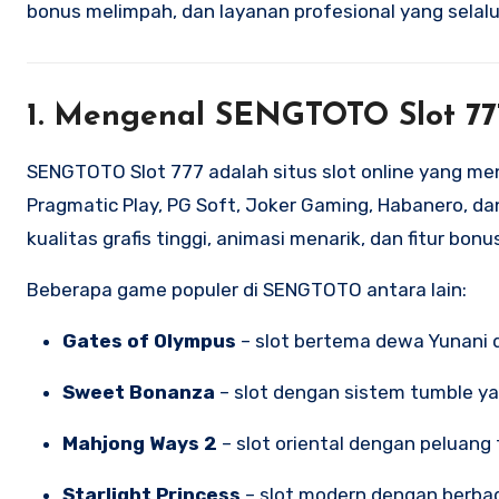
bonus melimpah, dan layanan profesional yang sela
1. Mengenal SENGTOTO Slot 77
SENGTOTO Slot 777 adalah situs slot online yang me
Pragmatic Play, PG Soft, Joker Gaming, Habanero, da
kualitas grafis tinggi, animasi menarik, dan fitur bo
Beberapa game populer di SENGTOTO antara lain:
Gates of Olympus
– slot bertema dewa Yunani d
Sweet Bonanza
– slot dengan sistem tumble 
Mahjong Ways 2
– slot oriental dengan peluang f
Starlight Princess
– slot modern dengan berbaga