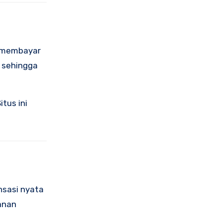
 membayar
, sehingga
tus ini
nsasi nyata
anan