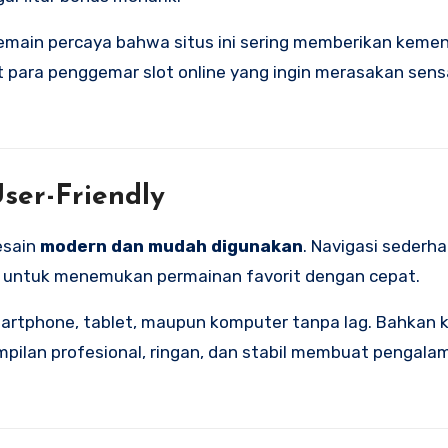
main percaya bahwa situs ini sering memberikan keme
it para penggemar slot online yang ingin merasakan sen
ser-Friendly
esain
modern dan mudah digunakan
. Navigasi sederh
untuk menemukan permainan favorit dengan cepat.
smartphone, tablet, maupun komputer tanpa lag. Bahkan 
ampilan profesional, ringan, dan stabil membuat pengal