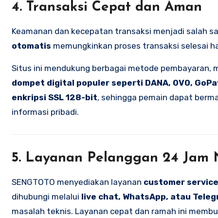
4. Transaksi Cepat dan Aman
Keamanan dan kecepatan transaksi menjadi salah 
otomatis
memungkinkan proses transaksi selesai ha
Situs ini mendukung berbagai metode pembayaran, m
dompet digital populer seperti DANA, OVO, GoPa
enkripsi SSL 128-bit
, sehingga pemain dapat berm
informasi pribadi.
5. Layanan Pelanggan 24 Jam 
SENGTOTO menyediakan layanan
customer service
dihubungi melalui
live chat, WhatsApp, atau Tele
masalah teknis. Layanan cepat dan ramah ini memb