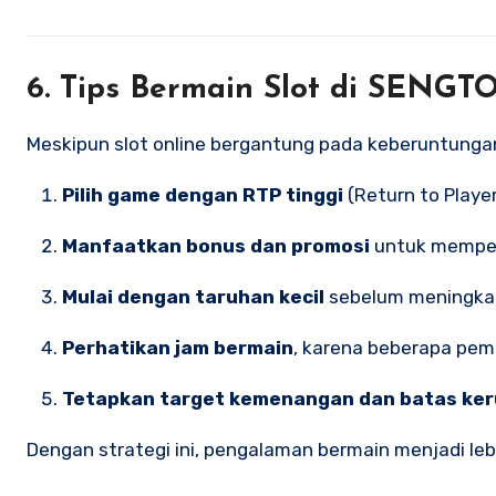
6. Tips Bermain Slot di SENGTO
Meskipun slot online bergantung pada keberuntunga
Pilih game dengan RTP tinggi
(Return to Playe
Manfaatkan bonus dan promosi
untuk memper
Mulai dengan taruhan kecil
sebelum meningkat
Perhatikan jam bermain
, karena beberapa pem
Tetapkan target kemenangan dan batas ker
Dengan strategi ini, pengalaman bermain menjadi l