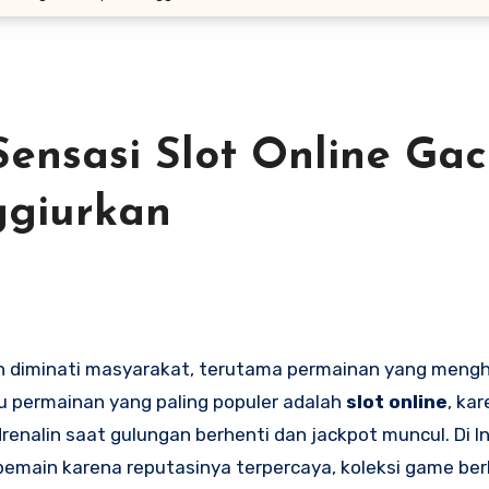
ensasi Slot Online Gac
ggiurkan
akin diminati masyarakat, terutama permainan yang meng
u permainan yang paling populer adalah
slot online
, ka
enalin saat gulungan berhenti dan jackpot muncul. Di I
pemain karena reputasinya terpercaya, koleksi game ber