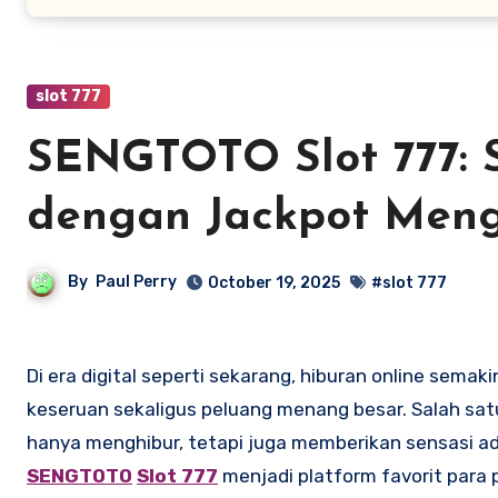
slot 777
SENGTOTO Slot 777: S
dengan Jackpot Men
By
Paul Perry
October 19, 2025
#slot 777
Di era digital seperti sekarang, hiburan online sem
keseruan sekaligus peluang menang besar. Salah sat
hanya menghibur, tetapi juga memberikan sensasi adr
SENGTOTO
Slot 777
menjadi platform favorit para 