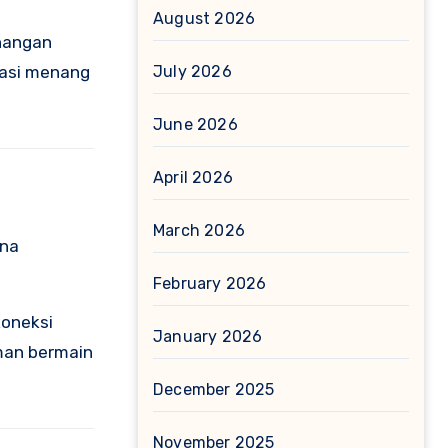
August 2026
nangan
sasi menang
July 2026
June 2026
April 2026
March 2026
ana
February 2026
koneksi
January 2026
aman bermain
December 2025
November 2025