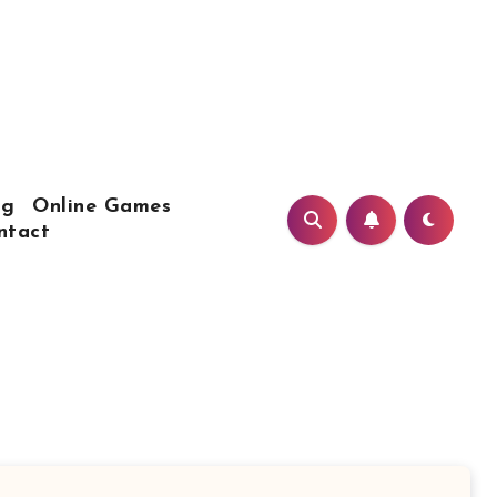
ng
Online Games
ntact