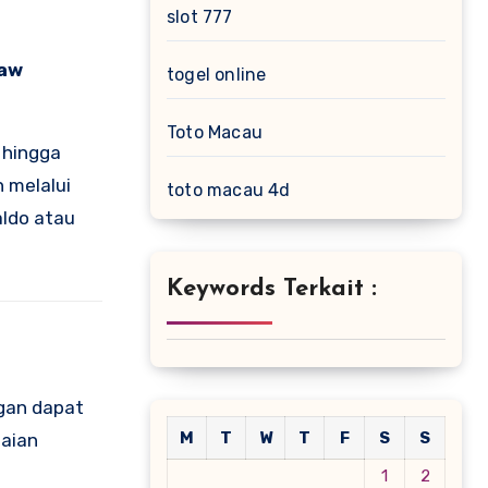
slot 777
raw
togel online
Toto Macau
hingga
n melalui
toto macau 4d
ldo atau
Keywords Terkait :
gan dapat
M
T
W
T
F
S
S
saian
1
2