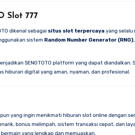
 Slot 777
OTO dikenal sebagai
situs slot terpercaya
yang selalu
nggunakan sistem
Random Number Generator (RNG)
 menjadikan SENGTOTO platform yang dapat diandalkan. Si
 hiburan digital yang aman, nyaman, dan profesional.
 pun yang ingin menikmati hiburan slot online dengan se
arik, bonus melimpah, sistem transaksi cepat, dan lay
n bermain yang lengkap dan memuaskan.