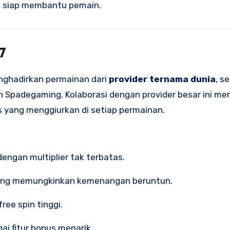
lu siap membantu pemain.
7
nghadirkan permainan dari
provider ternama dunia
, s
n Spadegaming. Kolaborasi dengan provider besar ini me
nus yang menggiurkan di setiap permainan.
engan multiplier tak terbatas.
yang memungkinkan kemenangan beruntun.
ree spin tinggi.
i fitur bonus menarik.