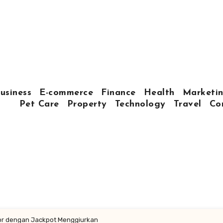
usiness
E-commerce
Finance
Health
Marketi
Pet Care
Property
Technology
Travel
Co
cor dengan Jackpot Menggiurkan