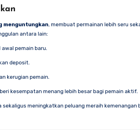
rkan
ng menguntungkan
, membuat permainan lebih seru sek
gulan antara lain:
 awal pemain baru.
ukan deposit.
an kerugian pemain.
beri kesempatan menang lebih besar bagi pemain aktif.
ma sekaligus meningkatkan peluang meraih kemenangan 