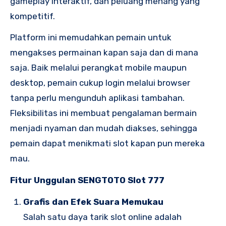
gameplay interaktif, dan peluang menang yang
kompetitif.
Platform ini memudahkan pemain untuk
mengakses permainan kapan saja dan di mana
saja. Baik melalui perangkat mobile maupun
desktop, pemain cukup login melalui browser
tanpa perlu mengunduh aplikasi tambahan.
Fleksibilitas ini membuat pengalaman bermain
menjadi nyaman dan mudah diakses, sehingga
pemain dapat menikmati slot kapan pun mereka
mau.
Fitur Unggulan SENGTOTO Slot 777
Grafis dan Efek Suara Memukau
Salah satu daya tarik slot online adalah