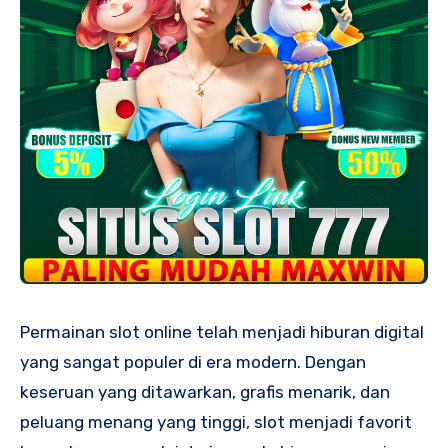
Permainan slot online telah menjadi hiburan digital
yang sangat populer di era modern. Dengan
keseruan yang ditawarkan, grafis menarik, dan
peluang menang yang tinggi, slot menjadi favorit