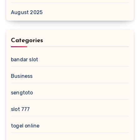
August 2025
Categories
bandar slot
Business
sengtoto
slot 777
togel online