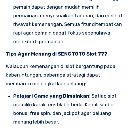
pemain dapat dengan mudah memilih
permainan, menyesuaikan taruhan, dan melihat
riwayat kemenangan. Semua fitur ditempatkan
rapi agar pemain dapat fokus sepenuhnya
menikmati permainan.
Tips Agar Menang di SENGTOTO Slot 777
Walaupun kemenangan di slot bergantung pada
keberuntungan, beberapa strategi dapat
membantu meningkatkan peluang:
Pelajari Game yang Dimainkan
: Setiap slot
memiliki karakteristik berbeda. Kenali simbol
bonus, free spin, dan jackpot agar peluang
menang lebih besar.