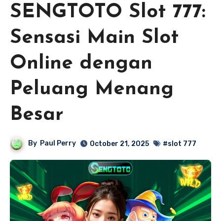
SENGTOTO Slot 777:
Sensasi Main Slot
Online dengan
Peluang Menang
Besar
By
Paul Perry
October 21, 2025
#slot 777