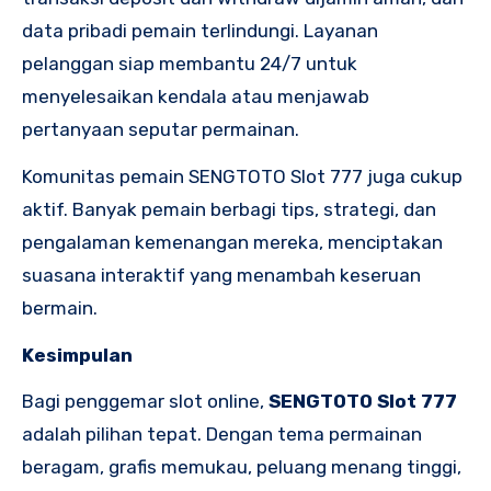
data pribadi pemain terlindungi. Layanan
pelanggan siap membantu 24/7 untuk
menyelesaikan kendala atau menjawab
pertanyaan seputar permainan.
Komunitas pemain SENGTOTO Slot 777 juga cukup
aktif. Banyak pemain berbagi tips, strategi, dan
pengalaman kemenangan mereka, menciptakan
suasana interaktif yang menambah keseruan
bermain.
Kesimpulan
Bagi penggemar slot online,
SENGTOTO Slot 777
adalah pilihan tepat. Dengan tema permainan
beragam, grafis memukau, peluang menang tinggi,