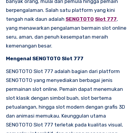
banyak orang, mulai dari pemula hingga pemain
berpengalaman. Salah satu platform yang kini
tengah naik daun adalah
SENGTOTO
Slot 777
,
yang menawarkan pengalaman bermain slot online
seru, aman, dan penuh kesempatan meraih
kemenangan besar.
Mengenal SENGTOTO Slot 777
SENGTOTO Slot 777 adalah bagian dari platform
SENGTOTO yang menyediakan berbagai jenis
permainan slot online. Pemain dapat menemukan
slot klasik dengan simbol buah, slot bertema
petualangan, hingga slot modern dengan grafis 3D
dan animasi memukau. Keunggulan utama
SENGTOTO Slot 777 terletak pada kualitas visual,