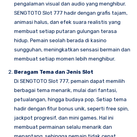
pengalaman visual dan audio yang menghibur.
SENGTOTO Slot 777 hadir dengan grafis tajam,
animasi halus, dan efek suara realistis yang
membuat setiap putaran gulungan terasa
hidup. Pemain seolah berada di kasino
sungguhan, meningkatkan sensasi bermain dan
membuat setiap momen lebih menghibur.
Beragam Tema dan Jenis Slot
Di SENGTOTO Slot 777, pemain dapat memilih
berbagai tema menarik, mulai dari fantasi,
petualangan, hingga budaya pop. Setiap tema
hadir dengan fitur bonus unik, seperti free spin,
jackpot progresif, dan mini games. Hal ini
membuat permainan selalu menarik dan
menantang, sehingga pemain tidak cepat