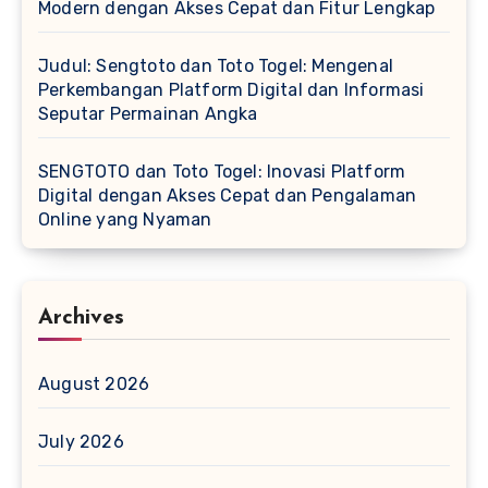
Modern dengan Akses Cepat dan Fitur Lengkap
Judul: Sengtoto dan Toto Togel: Mengenal
Perkembangan Platform Digital dan Informasi
Seputar Permainan Angka
SENGTOTO dan Toto Togel: Inovasi Platform
Digital dengan Akses Cepat dan Pengalaman
Online yang Nyaman
Archives
August 2026
July 2026