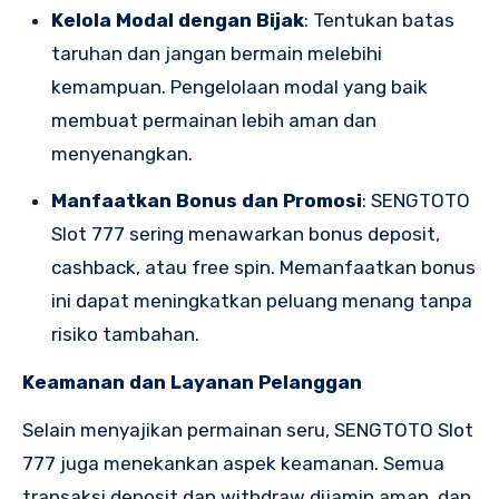
Kelola Modal dengan Bijak
: Tentukan batas
taruhan dan jangan bermain melebihi
kemampuan. Pengelolaan modal yang baik
membuat permainan lebih aman dan
menyenangkan.
Manfaatkan Bonus dan Promosi
: SENGTOTO
Slot 777 sering menawarkan bonus deposit,
cashback, atau free spin. Memanfaatkan bonus
ini dapat meningkatkan peluang menang tanpa
risiko tambahan.
Keamanan dan Layanan Pelanggan
Selain menyajikan permainan seru, SENGTOTO Slot
777 juga menekankan aspek keamanan. Semua
transaksi deposit dan withdraw dijamin aman, dan