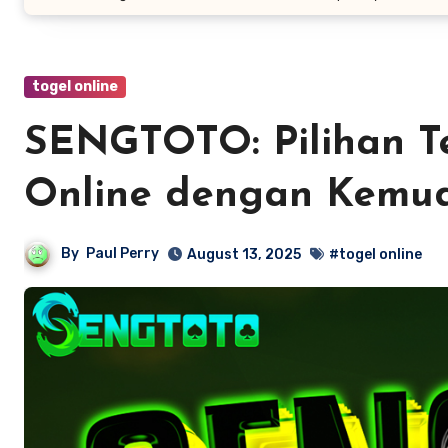
togel online
SENGTOTO: Pilihan T
Online dengan Kemu
By
Paul Perry
August 13, 2025
#togel online