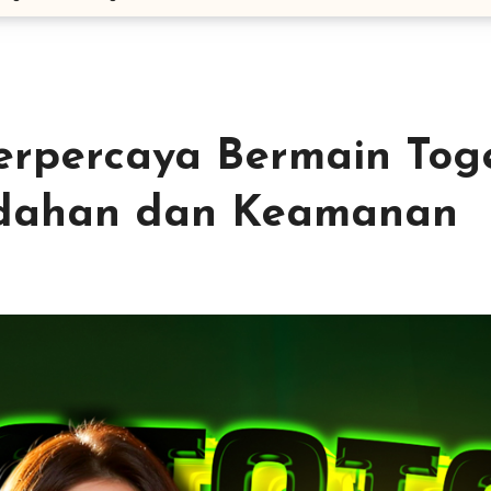
erpercaya Bermain Tog
dahan dan Keamanan