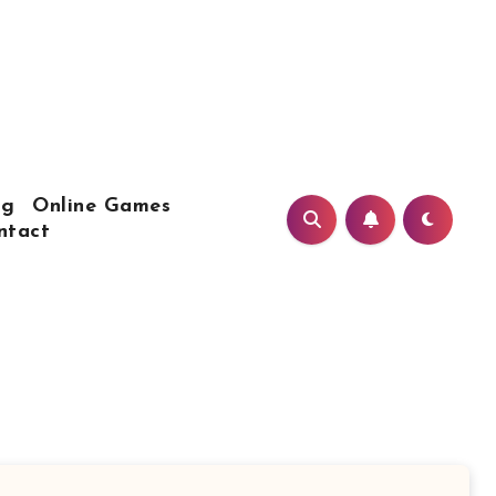
ng
Online Games
ntact