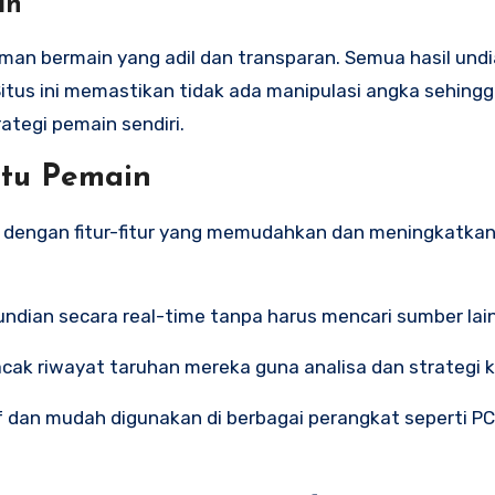
in
 bermain yang adil dan transparan. Semua hasil undi
itus ini memastikan tidak ada manipulasi angka sehingg
ategi pemain sendiri.
tu Pemain
 dengan fitur-fitur yang memudahkan dan meningkatka
dian secara real-time tanpa harus mencari sumber lain
k riwayat taruhan mereka guna analisa dan strategi k
 dan mudah digunakan di berbagai perangkat seperti PC,