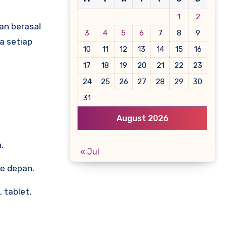
1
2
an berasal
3
4
5
6
7
8
9
a setiap
10
11
12
13
14
15
16
17
18
19
20
21
22
23
24
25
26
27
28
29
30
31
n
August 2026
.
« Jul
e depan.
 tablet,