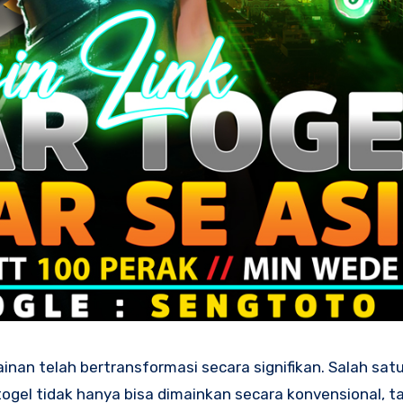
mainan telah bertransformasi secara signifikan. Salah sa
ogel tidak hanya bisa dimainkan secara konvensional, ta