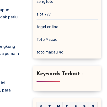
sengtoto
aupun
slot 777
dak perlu
togel online
Toto Macau
Hongkong
toto macau 4d
ada pemain
Keywords Terkait :
ini
, para
M
T
W
T
F
S
S