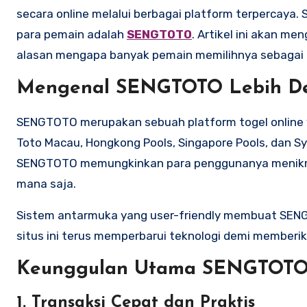
secara online melalui berbagai platform terpercaya. 
para pemain adalah
SENGTOTO
. Artikel ini akan 
alasan mengapa banyak pemain memilihnya sebagai
Mengenal SENGTOTO Lebih D
SENGTOTO merupakan sebuah platform togel online y
Toto Macau, Hongkong Pools, Singapore Pools, dan 
SENGTOTO memungkinkan para penggunanya menikmat
mana saja.
Sistem antarmuka yang user-friendly membuat SENGT
situs ini terus memperbarui teknologi demi member
Keunggulan Utama SENGTOT
1. Transaksi Cepat dan Praktis