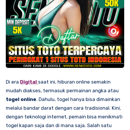
Di era
Digital
saat ini, hiburan online semakin
mudah diakses, termasuk permainan angka atau
togel online
. Dahulu, togel hanya bisa dimainkan
melalui bandar darat dengan cara tradisional. Kini,
dengan teknologi internet, pemain bisa menikmati
togel kapan saja dan di mana saja. Salah satu