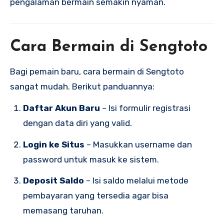
pengalaman bermain semakin nyaman.
Cara Bermain di Sengtoto
Bagi pemain baru, cara bermain di Sengtoto
sangat mudah. Berikut panduannya:
Daftar Akun Baru
– Isi formulir registrasi
dengan data diri yang valid.
Login ke Situs
– Masukkan username dan
password untuk masuk ke sistem.
Deposit Saldo
– Isi saldo melalui metode
pembayaran yang tersedia agar bisa
memasang taruhan.