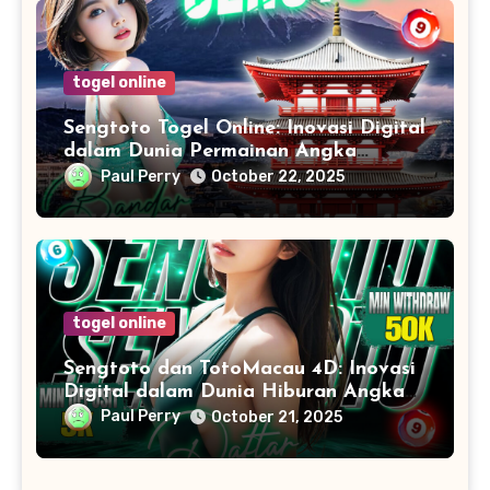
togel online
Sengtoto Togel Online: Inovasi Digital
dalam Dunia Permainan Angka
Modern
Paul Perry
October 22, 2025
togel online
Sengtoto dan TotoMacau 4D: Inovasi
Digital dalam Dunia Hiburan Angka
Modern
Paul Perry
October 21, 2025