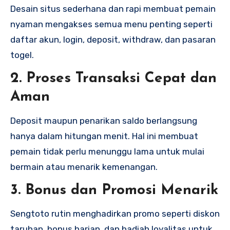
Desain situs sederhana dan rapi membuat pemain
nyaman mengakses semua menu penting seperti
daftar akun, login, deposit, withdraw, dan pasaran
togel.
2. Proses Transaksi Cepat dan
Aman
Deposit maupun penarikan saldo berlangsung
hanya dalam hitungan menit. Hal ini membuat
pemain tidak perlu menunggu lama untuk mulai
bermain atau menarik kemenangan.
3. Bonus dan Promosi Menarik
Sengtoto rutin menghadirkan promo seperti diskon
taruhan, bonus harian, dan hadiah loyalitas untuk