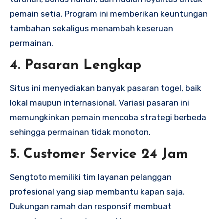
pemain setia. Program ini memberikan keuntungan
tambahan sekaligus menambah keseruan
permainan.
4. Pasaran Lengkap
Situs ini menyediakan banyak pasaran togel, baik
lokal maupun internasional. Variasi pasaran ini
memungkinkan pemain mencoba strategi berbeda
sehingga permainan tidak monoton.
5. Customer Service 24 Jam
Sengtoto memiliki tim layanan pelanggan
profesional yang siap membantu kapan saja.
Dukungan ramah dan responsif membuat