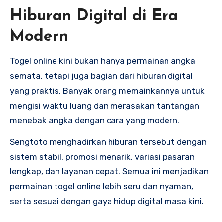
Hiburan Digital di Era
Modern
Togel online kini bukan hanya permainan angka
semata, tetapi juga bagian dari hiburan digital
yang praktis. Banyak orang memainkannya untuk
mengisi waktu luang dan merasakan tantangan
menebak angka dengan cara yang modern.
Sengtoto menghadirkan hiburan tersebut dengan
sistem stabil, promosi menarik, variasi pasaran
lengkap, dan layanan cepat. Semua ini menjadikan
permainan togel online lebih seru dan nyaman,
serta sesuai dengan gaya hidup digital masa kini.