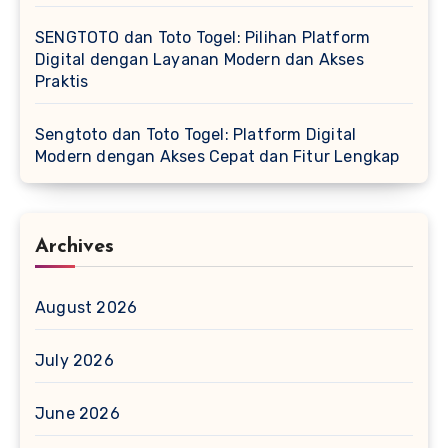
SENGTOTO dan Toto Togel: Pilihan Platform
Digital dengan Layanan Modern dan Akses
Praktis
Sengtoto dan Toto Togel: Platform Digital
Modern dengan Akses Cepat dan Fitur Lengkap
Archives
August 2026
July 2026
June 2026