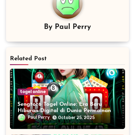
By
Paul Perry
Related Post
togel online
Sengtoto Togel Online: Era Baru
Hiburan Digital di Dunia Permainan
Angka
Paul Perry
October 25, 2025