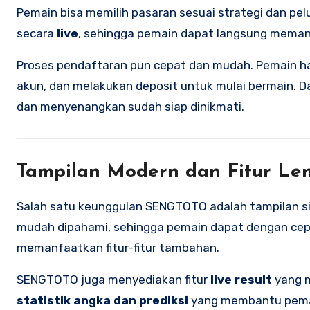
Pemain bisa memilih pasaran sesuai strategi dan p
secara
live
, sehingga pemain dapat langsung memant
Proses pendaftaran pun cepat dan mudah. Pemain han
akun, dan melakukan deposit untuk mulai bermain. 
dan menyenangkan sudah siap dinikmati.
Tampilan Modern dan Fitur Le
Salah satu keunggulan SENGTOTO adalah tampilan si
mudah dipahami, sehingga pemain dapat dengan cep
memanfaatkan fitur-fitur tambahan.
SENGTOTO juga menyediakan fitur
live result
yang m
statistik angka dan prediksi
yang membantu pemain