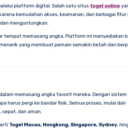
lui platform digital. Salah satu situs
togel online
ya
al karena kemudahan akses, keamanan, dan berbagai fitur
u dan menguntungkan.
r tempat memasang angka. Platform ini menyediakan b
s menarik yang membuat pemain semakin betah dan ber
alam memasang angka favorit mereka. Dengan sistem o
a harus pergi ke bandar fisik. Semua proses, mulai dari
, cepat, dan aman.
erti
Togel Macau, Hongkong, Singapore, Sydney
, hi