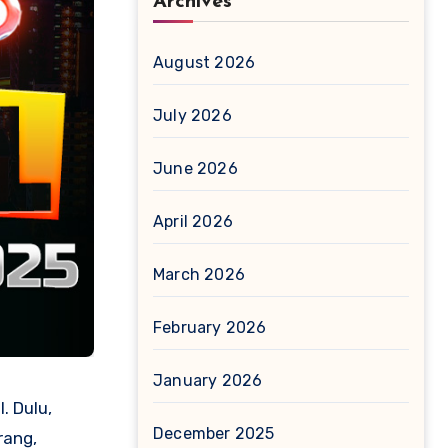
Archives
August 2026
July 2026
June 2026
April 2026
March 2026
February 2026
January 2026
. Dulu,
December 2025
rang,