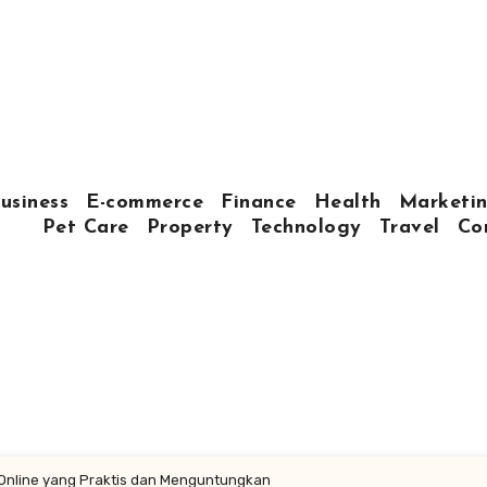
usiness
E-commerce
Finance
Health
Marketi
Pet Care
Property
Technology
Travel
Co
Online yang Praktis dan Menguntungkan