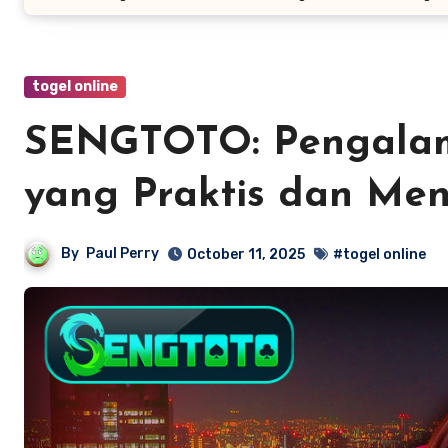
togel online
SENGTOTO: Pengalam
yang Praktis dan Me
By
Paul Perry
October 11, 2025
#togel online