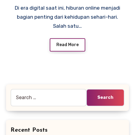
Di era digital saat ini, hiburan online menjadi
bagian penting dari kehidupan sehari-hari.
Salah satu…
Read More
Search
for:
Recent Posts