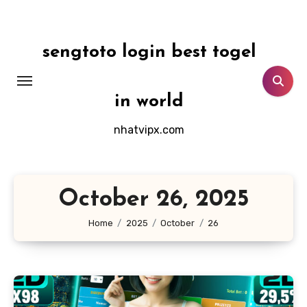
Skip
to
content
sengtoto login best togel
in world
nhatvipx.com
October 26, 2025
Home
2025
October
26