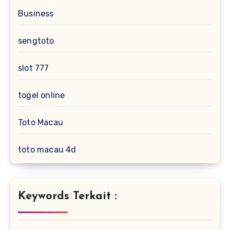
Business
sengtoto
slot 777
togel online
Toto Macau
toto macau 4d
Keywords Terkait :