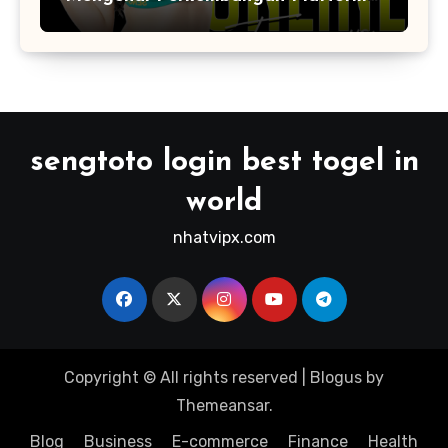
Digital dan Informasi Seputar
Permainan Angka
sengtoto login best togel in
world
nhatvipx.com
Copyright © All rights reserved
|
Blogus
by
Themeansar
.
Blog
Business
E-commerce
Finance
Health