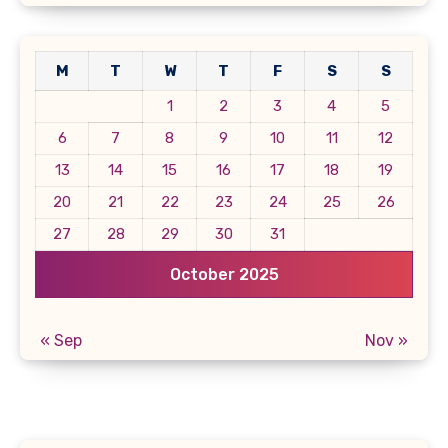
M
T
W
T
F
S
S
1
2
3
4
5
6
7
8
9
10
11
12
13
14
15
16
17
18
19
20
21
22
23
24
25
26
27
28
29
30
31
October 2025
« Sep
Nov »